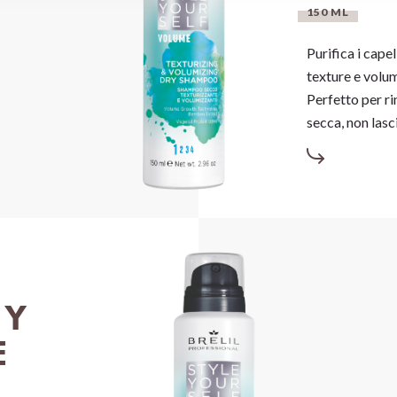
150 ML
Purifica i cape
texture e volu
Perfetto per ri
secca, non lasci
AY
E