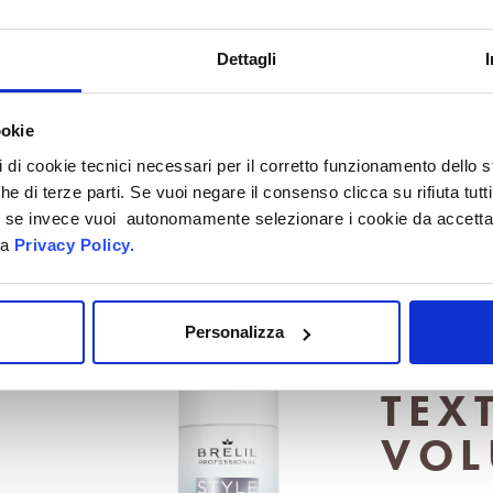
lo sano dall'interno. Il Bamboo
ene vitamine come la Biotina,
Dettagli
 proprietà volumizzanti e
orative per la crescita dei
li. Il Bamboo è anche fonte di
ookie
oacidi e minerali.
pi di cookie tecnici necessari per il corretto funzionamento dello
che di terze parti. Se vuoi negare il consenso clicca su rifiuta tutti
ti, se invece vuoi autonomamente selezionare i cookie da accetta
LINEA
la
Privacy Policy.
Personalizza
SHA
TEX
VOL