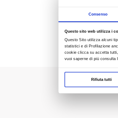
Vegetali derivanti
capel
dall'idrolisi di Riso e
conti
Consenso
Grano, sviluppato per
dalle
ottenere un capello
migli
morbido e setoso
capel
Questo sito web utilizza i c
ammin
Questo Sito utilizza alcuni ti
statistici e di Profilazione an
cookie clicca su accetta tut
vuoi saperne di più consulta 
Rifiuta tutti