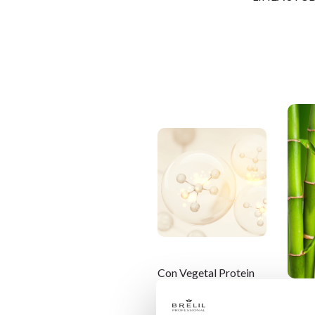
Con Vegetal Protein
Blend, composto da
preziose Proteine
Con E