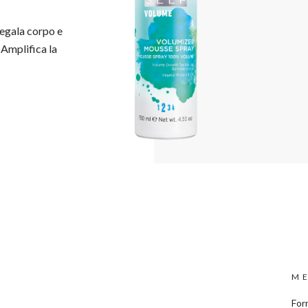
egala corpo e
 Amplifica la
ME
For