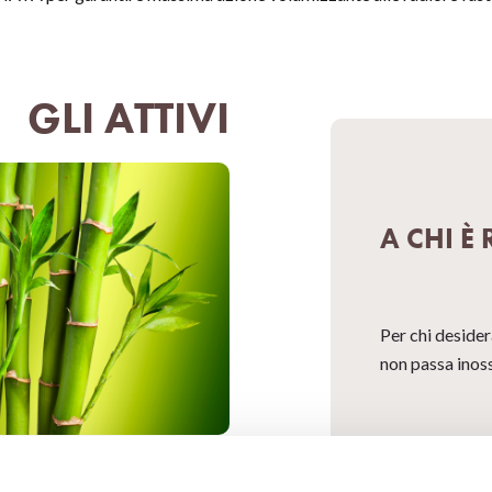
GLI ATTIVI
A CHI È
Per chi deside
non passa inos
stratto di Bamboo, per un