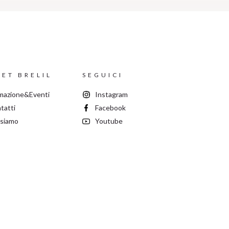
ET BRELIL
SEGUICI
mazione&Eventi
Instagram
tatti
Facebook
 siamo
Youtube
60331 | Mail
brelil@brelil.com
26990963 - Cap. soc. € 190.000,00Ut enim