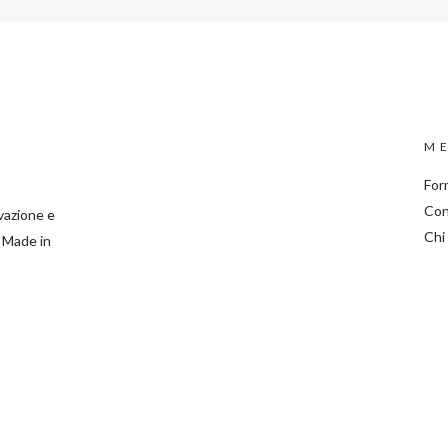
ME
For
Con
ovazione e
Chi
% Made in
2/14, 26855, Lodi Vecchio (ITALIA) | Telefono (0039) 0371- 4611 | Fax (0039) 0371- 4
ts reserved. - PI 04926990963 CCIAA Milano n. 1782644 - Reg. Imprese Milano n. 049