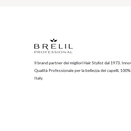
Il brand partner dei migliori Hair Stylist dal 1973. Inn
Qualità Professionale per la bellezza dei capelli, 100
Italy.
Italiano
BRELIL srl | Viale Europa, 1
© 2021 Created by BRELIL Srl - All righ