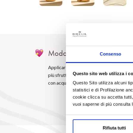
Modo d'uso:
Consenso
Applicare sui capelli umidi, lunghezze e p
Questo sito web utilizza i c
più sfruttate. Lasciare agire per 3/5 min
con acqua tiepida.
Questo Sito utilizza alcuni ti
statistici e di Profilazione an
cookie clicca su accetta tut
vuoi saperne di più consulta 
Rifiuta tutti