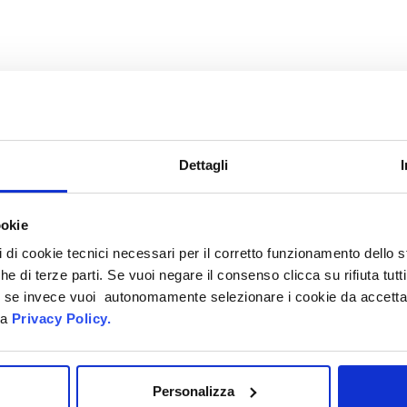
Dettagli
unte, massaggiando e pettinando le parti
ookie
uti quindi risciacquare abbondantemente
pi di cookie tecnici necessari per il corretto funzionamento dello
che di terze parti. Se vuoi negare il consenso clicca su rifiuta tutti
ti, se invece vuoi autonomamente selezionare i cookie da accetta
la
Privacy Policy.
Personalizza