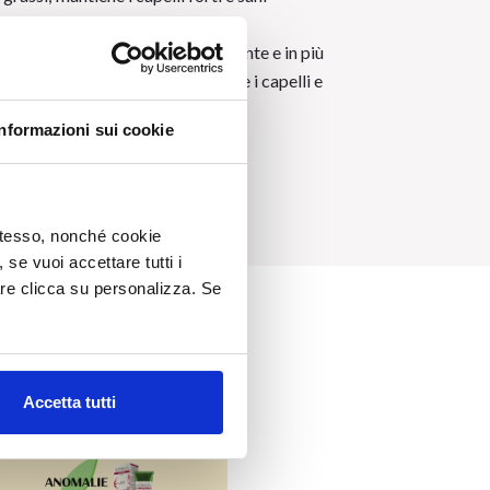
aiutando a prevenirne la rottura.
Svolge una potente azione nutriente e in più
ricostituente, capace di ravvivare i capelli e
ridonare lucentezza e corposità.
Informazioni sui cookie
 stesso, nonché cookie
, se vuoi accettare tutti i
re clicca su personalizza. Se
Accetta tutti