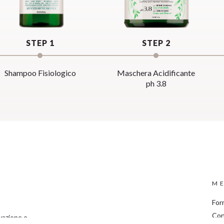
STEP 1
STEP 2
Shampoo Fisiologico
Maschera Acidificante
ph 3.8
ME
For
Con
ovazione e