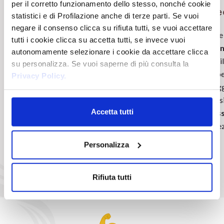
per il corretto funzionamento dello stesso, nonché cookie
Ideale per
Ingre
statistici e di Profilazione anche di terze parti. Se vuoi
negare il consenso clicca su rifiuta tutti, se vuoi accettare
Chi desidera avere capelli luminosi e brillanti
L’azione
tutti i cookie clicca su accetta tutti, se invece vuoi
sublimando la lucentezza della fibra
Kerati
autonomamente selezionare i cookie da accettare clicca
capillare, per ottenere un effetto glossy,
un sotti
su personalizza. Se vuoi saperne di più consulta la
super lucente e duraturo.
del cape
Privacy Policy.
dannegg
luminosi
Accetta tutti
Macass
lucentez
Personalizza
Rifiuta tutti